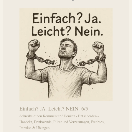
Einfach? JA. Leicht? NEIN. 6/5
Schreibe einen Kommentar
/
Denken - Entscheiden -
Handeln
,
Denkwende
,
Filter und Verzerrungen
,
Freebies
,
Impulse & Übungen