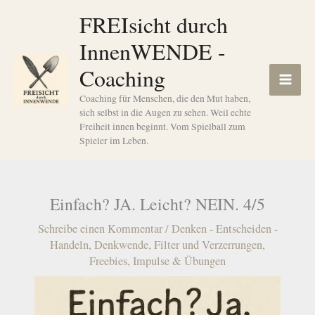
Zum
FREIsicht durch
Inhalt
InnenWENDE -
springen
Coaching
Coaching für Menschen, die den Mut haben,
sich selbst in die Augen zu sehen. Weil echte
Freiheit innen beginnt. Vom Spielball zum
Spieler im Leben.
Einfach? JA. Leicht? NEIN. 4/5
Schreibe einen Kommentar
/
Denken - Entscheiden -
Handeln
,
Denkwende
,
Filter und Verzerrungen
,
Freebies
,
Impulse & Übungen