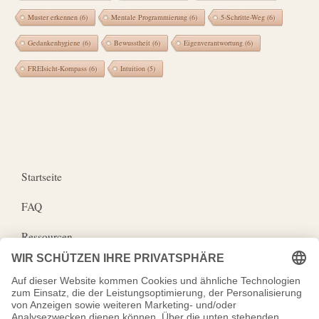
Muster erkennen
(6)
Mentale Programmierung
(6)
5-Schritte-Weg
(6)
Gedankenhygiene
(6)
Bewusstheit
(6)
Eigenverantwortung
(6)
FREIsicht-Kompass
(6)
Intuition
(5)
Startseite
FAQ
Ressourcen
Wirkungspartner
Impressum