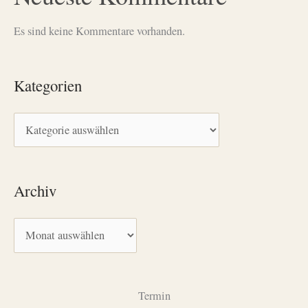
Es sind keine Kommentare vorhanden.
Kategorien
K
a
t
Archiv
e
g
A
o
r
r
c
i
h
Termin
e