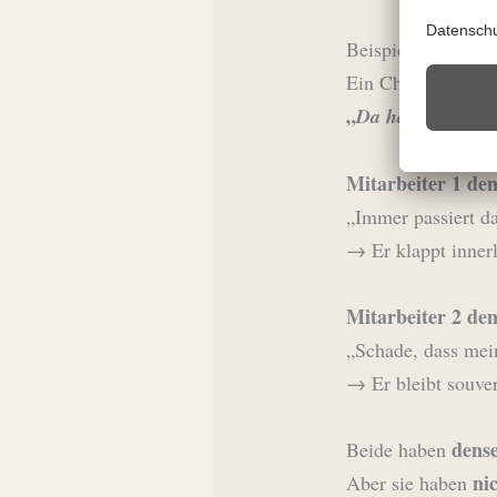
Beispiel: 2 Mitarb
Ein Chef sagt zu z
„
Da habe ich etwa
Mitarbeiter 1 den
„Immer passiert da
→ Er klappt inner
Mitarbeiter 2 den
„Schade, dass mein
→ Er bleibt souve
dense
Beide haben
ni
Aber sie haben