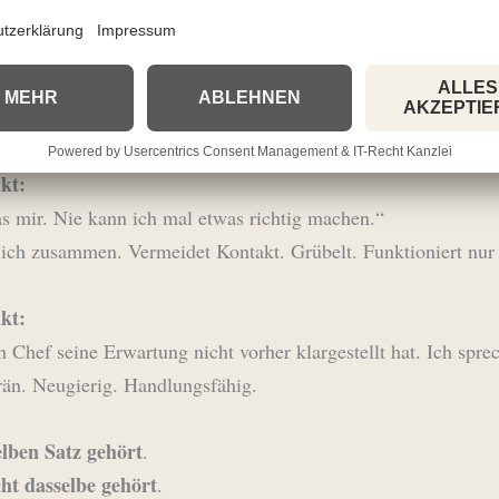
eiter – 1 Satz, 2 Welten
wei Mitarbeitenden denselben Satz:
s anderes erwartet.“
kt:
s mir. Nie kann ich mal etwas richtig machen.“
lich zusammen. Vermeidet Kontakt. Grübelt. Funktioniert nur
kt:
 Chef seine Erwartung nicht vorher klargestellt hat. Ich spre
rän. Neugierig. Handlungsfähig.
lben Satz gehört
.
cht dasselbe gehört
.