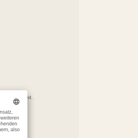
Du hinschaust
.