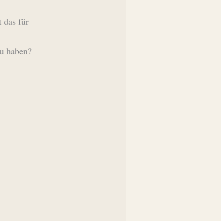
t das für
zu haben?
.