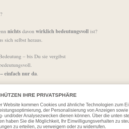
r?
nichts
wirklich
bedeutungsvoll
wenn
davon
ist?
s sich selbst heraus.
Bedeutung – bis Du sie vergibst
 bedeutungsvoll.
 – einfach nur da
.
neutral, bevor 
nungen, Aussagen, Handlungen … all das ist
steht erst, wenn Du sie hineinlegst
.
willst. Sondern weil Du es immer tust.
. Ohne Ausnahme.