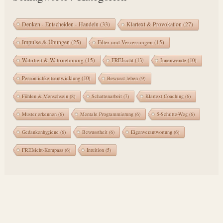
Denken - Entscheiden - Handeln
(33)
Klartext & Provokation
(27)
Impulse & Übungen
(25)
Filter und Verzerrungen
(15)
Wahrheit & Wahrnehmung
(15)
FREIsicht
(13)
Innenwende
(10)
Persönlichkeitsentwicklung
(10)
Bewusst leben
(9)
Fühlen & Menschsein
(8)
Schattenarbeit
(7)
Klartext Coaching
(6)
Muster erkennen
(6)
Mentale Programmierung
(6)
5-Schritte-Weg
(6)
Gedankenhygiene
(6)
Bewusstheit
(6)
Eigenverantwortung
(6)
FREIsicht-Kompass
(6)
Intuition
(5)