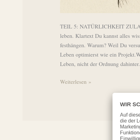
TEIL 5: NATÜRLICHKEIT ZULASSE
leben. Klartext Du kannst alles wi
festhängen. Warum? Weil Du versuc
Leben optimierst wie ein Projekt.We
Leben, nicht der Ordnung dahinter
Einfach?
Weiterlesen »
JA.
Leicht?
NEIN.
5/5