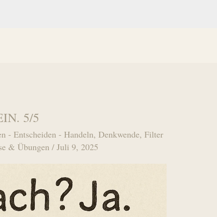
EIN. 5/5
n - Entscheiden - Handeln
,
Denkwende
,
Filter
se & Übungen
/
Juli 9, 2025