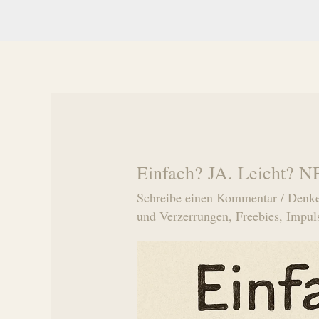
Einfach? JA. Leicht? N
Schreibe einen Kommentar
/
Denke
und Verzerrungen
,
Freebies
,
Impul