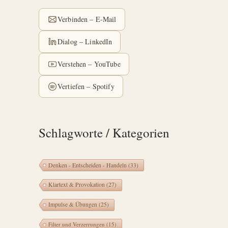
Verbinden – E-Mail
Dialog – LinkedIn
Verstehen – YouTube
Vertiefen – Spotify
Schlagworte / Kategorien
Denken - Entscheiden - Handeln
(33)
Klartext & Provokation
(27)
Impulse & Übungen
(25)
Filter und Verzerrungen
(15)