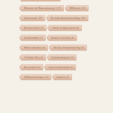
Wahrheit & Wahrnehmung
(15)
FREIsicht
(13)
Innenwende
(10)
Persönlichkeitsentwicklung
(10)
Bewusst leben
(9)
Fühlen & Menschsein
(8)
Schattenarbeit
(7)
Klartext Coaching
(6)
Muster erkennen
(6)
Mentale Programmierung
(6)
5-Schritte-Weg
(6)
Gedankenhygiene
(6)
Bewusstheit
(6)
Eigenverantwortung
(6)
FREIsicht-Kompass
(6)
Intuition
(5)