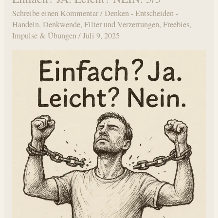
6/5
Schreibe einen Kommentar
/
Denken - Entscheiden -
Handeln
,
Denkwende
,
Filter und Verzerrungen
,
Freebies
,
Impulse & Übungen
/
Juli 9, 2025