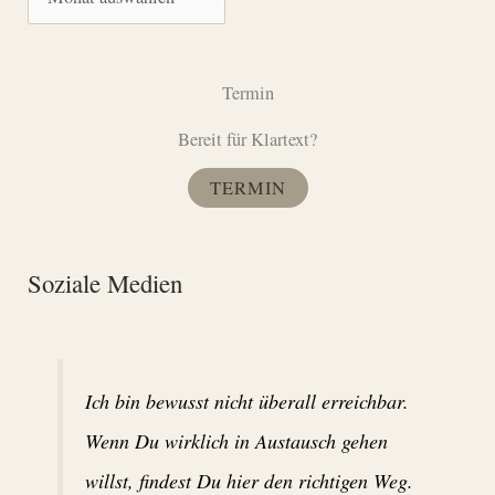
r
r
c
i
h
Termin
e
i
n
Bereit für Klartext?
v
TERMIN
Soziale Medien
Ich bin bewusst nicht überall erreichbar.
Wenn Du wirklich in Austausch gehen
willst, findest Du hier den richtigen Weg.