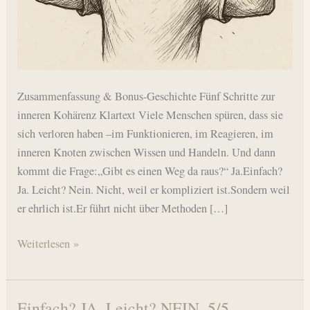
Zusammenfassung & Bonus-Geschichte Fünf Schritte zur
inneren Kohärenz Klartext Viele Menschen spüren, dass sie
sich verloren haben –im Funktionieren, im Reagieren, im
inneren Knoten zwischen Wissen und Handeln. Und dann
kommt die Frage:„Gibt es einen Weg da raus?“ Ja.Einfach?
Ja. Leicht? Nein. Nicht, weil er kompliziert ist.Sondern weil
er ehrlich ist.Er führt nicht über Methoden […]
Einfach?
Weiterlesen »
JA.
Leicht?
NEIN.
Einfach? JA. Leicht? NEIN. 5/5