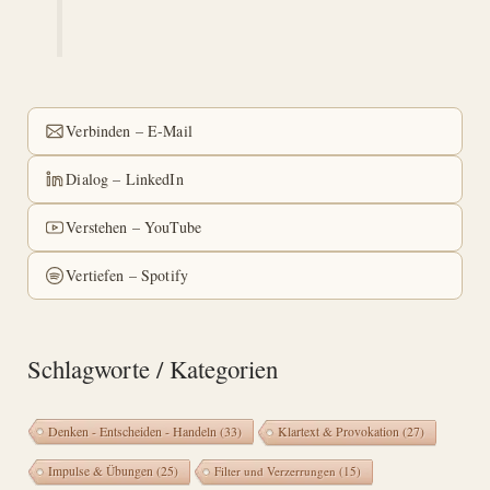
Verbinden – E-Mail
Dialog – LinkedIn
Verstehen – YouTube
Vertiefen – Spotify
Schlagworte / Kategorien
Denken - Entscheiden - Handeln
(33)
Klartext & Provokation
(27)
Impulse & Übungen
(25)
Filter und Verzerrungen
(15)