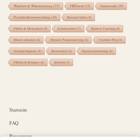
Wahrheit & Wahrnehmung
(15)
FREIsicht
(13)
Innenwende
(10)
Persönlichkeitsentwicklung
(10)
Bewusst leben
(9)
Fühlen & Menschsein
(8)
Schattenarbeit
(7)
Klartext Coaching
(6)
Muster erkennen
(6)
Mentale Programmierung
(6)
5-Schritte-Weg
(6)
Gedankenhygiene
(6)
Bewusstheit
(6)
Eigenverantwortung
(6)
FREIsicht-Kompass
(6)
Intuition
(5)
Startseite
FAQ
Ressourcen