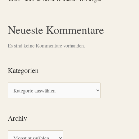
Neueste Kommentare
Es sind keine Kommentare vorhanden.
Kategorien
K
a
t
Archiv
e
g
A
o