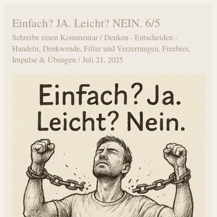
Einfach? JA. Leicht? NEIN. 6/5
Schreibe einen Kommentar
/
Denken - Entscheiden -
Handeln
,
Denkwende
,
Filter und Verzerrungen
,
Freebies
,
Impulse & Übungen
/
Juli 21, 2025