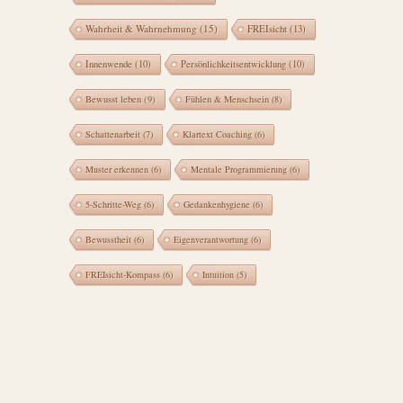
Wahrheit & Wahrnehmung
(15)
FREIsicht
(13)
Innenwende
(10)
Persönlichkeitsentwicklung
(10)
Bewusst leben
(9)
Fühlen & Menschsein
(8)
Schattenarbeit
(7)
Klartext Coaching
(6)
Muster erkennen
(6)
Mentale Programmierung
(6)
5-Schritte-Weg
(6)
Gedankenhygiene
(6)
Bewusstheit
(6)
Eigenverantwortung
(6)
FREIsicht-Kompass
(6)
Intuition
(5)