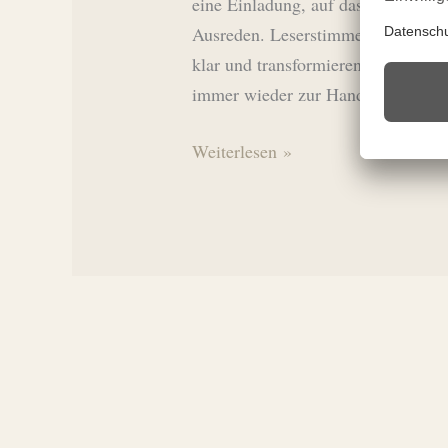
eine Einladung, auf das zu schaue
Ausreden. Leserstimmen sagen: „Ei
klar und transformierend.“„Ein Buc
immer wieder zur Hand nimmt.“ We
Das
Weiterlesen »
eBook
ist
JETZT
verfügbar