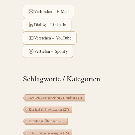
Verbinden – E-Mail
Dialog – LinkedIn
Verstehen – YouTube
Vertiefen – Spotify
Schlagworte / Kategorien
Denken - Entscheiden - Handeln
(33)
Klartext & Provokation
(27)
Impulse & Übungen
(25)
Filter und Verzerrungen
(15)