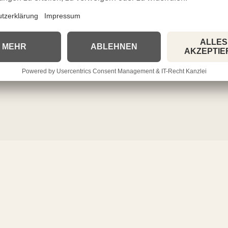
n, was IST – ohne Beschönigung, ohne
n Gamechanger für Selbstführung – ehrlich,
h, das man nicht nur ins Regal stellt, sondern
nn dich diese Worte berühren, findest du […]