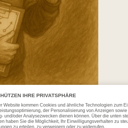
erkenntnis und das Spiel hinter dem Spiel. Er
ete.Ein neuer Trainer, ein neues Team. Die
– aber verloren.Spiel für Spiel: Aktionismus auf
chuldzuweisung als Lösung. Teambuilding-