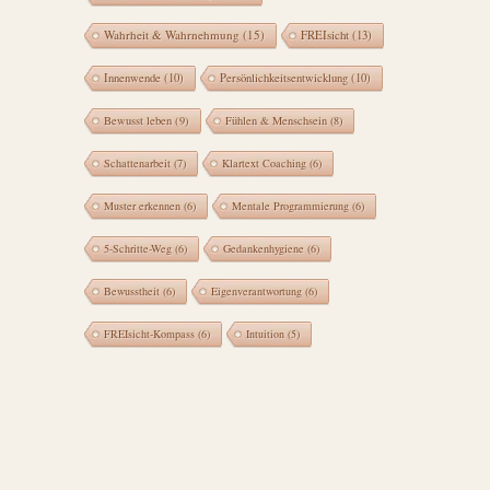
Wahrheit & Wahrnehmung
(15)
FREIsicht
(13)
Innenwende
(10)
Persönlichkeitsentwicklung
(10)
Bewusst leben
(9)
Fühlen & Menschsein
(8)
Schattenarbeit
(7)
Klartext Coaching
(6)
Muster erkennen
(6)
Mentale Programmierung
(6)
5-Schritte-Weg
(6)
Gedankenhygiene
(6)
Bewusstheit
(6)
Eigenverantwortung
(6)
FREIsicht-Kompass
(6)
Intuition
(5)