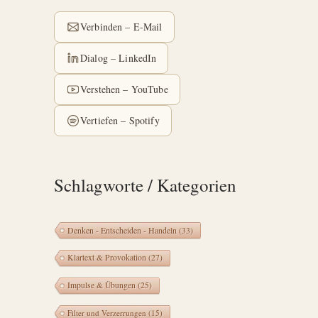
Verbinden – E-Mail
Dialog – LinkedIn
Verstehen – YouTube
Vertiefen – Spotify
Schlagworte / Kategorien
Denken - Entscheiden - Handeln
(33)
Klartext & Provokation
(27)
Impulse & Übungen
(25)
Filter und Verzerrungen
(15)